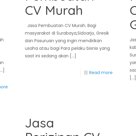
CV Murah
G
Jasa Pembuatan CV Murah. Bagi
masyarakat di Surabaya,Sidoarjo, Gresik
ah
Ja
dan Pasuruan yang ingin mendirikan
,
ka
usaha atau bagi Para pelaku bisnis yang
Su
saat ini sedang akan
[…]
an
ya
…]
sa
Read more
[…]
more
Jasa