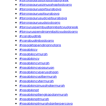
#birojasaurusizinusahaptgresik
#birojasaurusizinusahaptsidoarjo
#birojasauruspirtsurabaya
#birojasaurusptsurabaya
#birojasaurusudcvptsurabaya
#birojasaurusudsiodoarjo
#birouruspembuatannibptcvudgresik
#birouruspendiriannibptcvudsidoarjo
#carabuatnib
#carabuatnibsidoarjo
#jasaaktapendiriannotaris
#jasabikicv
#jasabikicvmurah
#jasabikincv
#jasabikincvmurah
#jasabikincvpasuruan
#jasabikincvperusahaan
#jasabikincvpttermurah
#jasabikincvtermurah
#jasabikinizinusahatermurah
#jasabikinpt
#jasabikinptlengkapdanmurah
#jasabikinptmurah
#jasabikinptmurahdanterpercaya