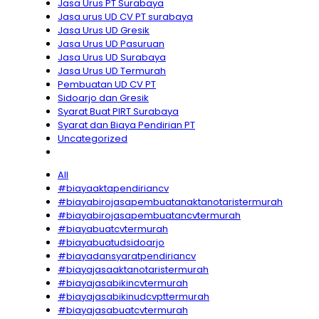
Jasa Urus PT Surabaya
Jasa urus UD CV PT surabaya
Jasa Urus UD Gresik
Jasa Urus UD Pasuruan
Jasa Urus UD Surabaya
Jasa Urus UD Termurah
Pembuatan UD CV PT
Sidoarjo dan Gresik
Syarat Buat PIRT Surabaya
Syarat dan Biaya Pendirian PT
Uncategorized
All
#biayaaktapendiriancv
#biayabirojasapembuatanaktanotaristermurah
#biayabirojasapembuatancvtermurah
#biayabuatcvtermurah
#biayabuatudsidoarjo
#biayadansyaratpendiriancv
#biayajasaaktanotaristermurah
#biayajasabikincvtermurah
#biayajasabikinudcvpttermurah
#biayajasabuatcvtermurah