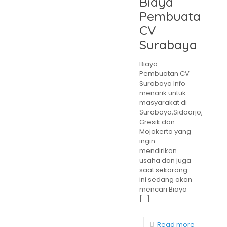
Biaya
Pembuatan
CV
Surabaya
Biaya
Pembuatan CV
Surabaya Info
menarik untuk
masyarakat di
Surabaya,Sidoarjo,
Gresik dan
Mojokerto yang
ingin
mendirikan
usaha dan juga
saat sekarang
ini sedang akan
mencari Biaya
[…]
Read more