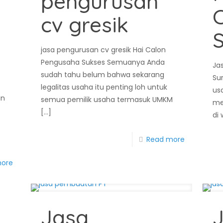
pengurusan
C
cv gresik
jasa pengurusan cv gresik Hai Calon
Pengusaha Sukses Semuanya Anda
Ja
sudah tahu belum bahwa sekarang
Sur
legalitas usaha itu penting loh untuk
us
an
semua pemilik usaha termasuk UMKM
me
[…]
di
i
Read more
more
n
Jasa