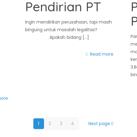
Pendirian PT
Ingin mendirikan perusahaan, tapi masih
bingung untuk masalah legalitas?
Pa
Apakah bidang
[…]
me
man
Read more
ke
3.
bi
more
1
2
3
4
Next page