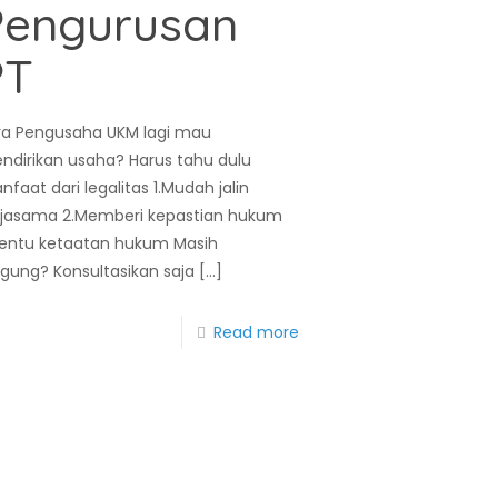
Pengurusan
PT
ra Pengusaha UKM lagi mau
ndirikan usaha? Harus tahu dulu
faat dari legalitas 1.Mudah jalin
rjasama 2.Memberi kepastian hukum
Bentu ketaatan hukum Masih
ngung? Konsultasikan saja
[…]
Read more