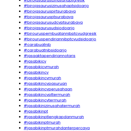
#birojasaurusizinusahaptgresik
#birojasaurusizinusahaptsidoarjo
#birojasauruspirtsurabaya
#birojasaurusptsurabaya
#birojasaurusudcvptsurabaya
#birojasaurusudsiodoarjo
#birouruspembuatannibptcvudgresik
#birouruspendiriannibptcvudsidoarjo
#carabuatnib
#carabuatnibsidoarjo
#jasaaktapendiriannotaris
#jasabikicv
#jasabikicvmurah
#jasabikincv
#jasabikincvmurah
#jasabikincvpasuruan
#jasabikincvperusahaan
#jasabikincvpttermurah
#jasabikincvtermurah
#jasabikinizinusahatermurah
#jasabikinpt
#jasabikinptlengkapdanmurah
#jasabikinptmurah
#jasabikinptmurahdanterpercaya