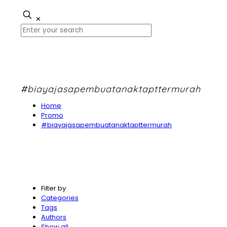
✕
#biayajasapembuatanaktapttermurah
Home
Promo
#biayajasapembuatanaktapttermurah
Filter by
Categories
Tags
Authors
Show all