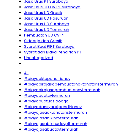
Jasa Urus PT Surabaya
Jasa urus UD CV PT surabaya
Jasa Urus UD Gresik
Jasa Urus UD Pasuruan
Jasa Urus UD Surabaya
Jasa Urus UD Termurah
Pembuatan UD CV PT
Sidoarjo dan Gresik
Syarat Buat PIRT Surabaya
Syarat dan Biaya Pendirian PT
Uncategorized
All
#biayaaktapendiriancv
#biayabirojasapembuatanaktanotaristermurah
#biayabirojasapembuatancvtermurah
#biayabuatcvtermurah
#biayabuatudsidoarjo
#biayadansyaratpendiriancv
#biayajasaaktanotaristermurah
#biayajasabikincvtermurah
#biayajasabikinudcvpttermurah
#biayajasabuatcvtermurah