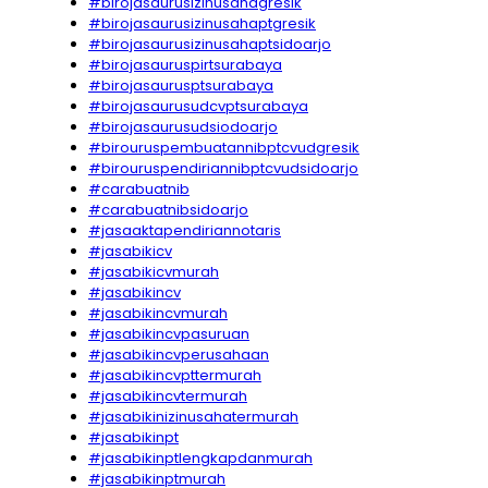
#birojasaurusizinusahagresik
#birojasaurusizinusahaptgresik
#birojasaurusizinusahaptsidoarjo
#birojasauruspirtsurabaya
#birojasaurusptsurabaya
#birojasaurusudcvptsurabaya
#birojasaurusudsiodoarjo
#birouruspembuatannibptcvudgresik
#birouruspendiriannibptcvudsidoarjo
#carabuatnib
#carabuatnibsidoarjo
#jasaaktapendiriannotaris
#jasabikicv
#jasabikicvmurah
#jasabikincv
#jasabikincvmurah
#jasabikincvpasuruan
#jasabikincvperusahaan
#jasabikincvpttermurah
#jasabikincvtermurah
#jasabikinizinusahatermurah
#jasabikinpt
#jasabikinptlengkapdanmurah
#jasabikinptmurah