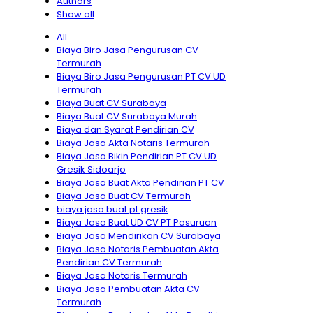
Authors
Show all
All
Biaya Biro Jasa Pengurusan CV
Termurah
Biaya Biro Jasa Pengurusan PT CV UD
Termurah
Biaya Buat CV Surabaya
Biaya Buat CV Surabaya Murah
Biaya dan Syarat Pendirian CV
Biaya Jasa Akta Notaris Termurah
Biaya Jasa Bikin Pendirian PT CV UD
Gresik Sidoarjo
Biaya Jasa Buat Akta Pendirian PT CV
Biaya Jasa Buat CV Termurah
biaya jasa buat pt gresik
Biaya Jasa Buat UD CV PT Pasuruan
Biaya Jasa Mendirikan CV Surabaya
Biaya Jasa Notaris Pembuatan Akta
Pendirian CV Termurah
Biaya Jasa Notaris Termurah
Biaya Jasa Pembuatan Akta CV
Termurah