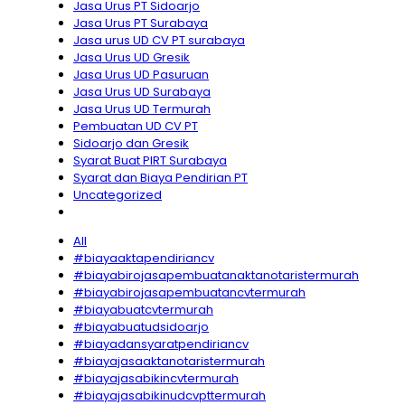
Jasa Urus PT Sidoarjo
Jasa Urus PT Surabaya
Jasa urus UD CV PT surabaya
Jasa Urus UD Gresik
Jasa Urus UD Pasuruan
Jasa Urus UD Surabaya
Jasa Urus UD Termurah
Pembuatan UD CV PT
Sidoarjo dan Gresik
Syarat Buat PIRT Surabaya
Syarat dan Biaya Pendirian PT
Uncategorized
All
#biayaaktapendiriancv
#biayabirojasapembuatanaktanotaristermurah
#biayabirojasapembuatancvtermurah
#biayabuatcvtermurah
#biayabuatudsidoarjo
#biayadansyaratpendiriancv
#biayajasaaktanotaristermurah
#biayajasabikincvtermurah
#biayajasabikinudcvpttermurah