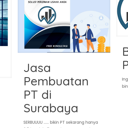
B
P
Jasa
Pembuatan
In
bi
PT di
A
Surabaya
SERBUUUU …… bikin PT sekarang hanya