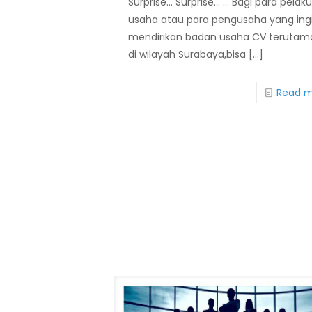
Surprise… Surprise… … Bagi para pelak
usaha atau para pengusaha yang ing
mendirikan badan usaha CV terutam
di wilayah Surabaya,bisa
[…]
Read 