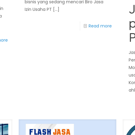
u
bisnis yang sedang mencari Biro Jasa
in
Izin Usaha PT
[…]
a
Read more
more
Ja
Pe
Mo
us
Ko
ahl