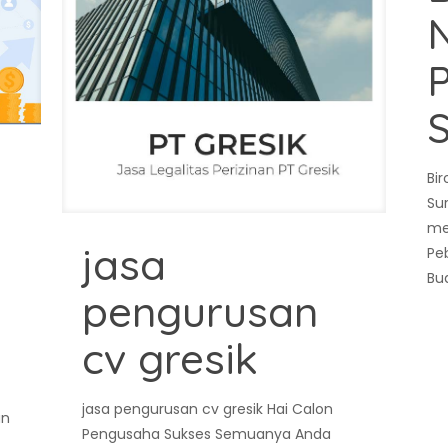
Bi
Su
me
jasa
Pe
Bu
pengurusan
cv gresik
jasa pengurusan cv gresik Hai Calon
an
Pengusaha Sukses Semuanya Anda