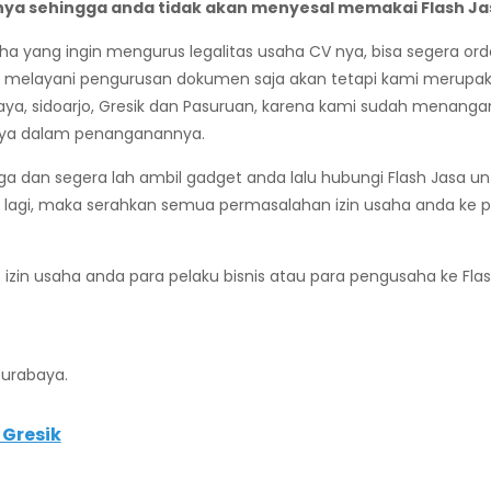
ya sehingga anda tidak akan menyesal memakai Flash Ja
aha yang ingin mengurus legalitas usaha CV nya, bisa segera or
a melayani pengurusan dokumen saja akan tetapi kami merupak
ya, sidoarjo, Gresik dan Pasuruan, karena kami sudah menangani
caya dalam penanganannya.
uga dan segera lah ambil gadget anda lalu hubungi Flash Jasa 
 lagi, maka serahkan semua permasalahan izin usaha anda ke p
s izin usaha anda para pelaku bisnis atau para pengusaha ke Fl
Surabaya.
Gresik