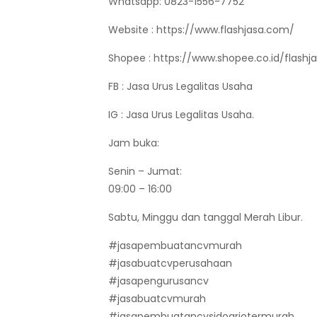
Whatsapp: 0823-1556-7752
Website : https://www.flashjasa.com/
Shopee : https://www.shopee.co.id/flashj
FB : Jasa Urus Legalitas Usaha
IG : Jasa Urus Legalitas Usaha.
Jam buka:
Senin – Jumat:
09:00 – 16:00
Sabtu, Minggu dan tanggal Merah Libur.
#jasapembuatancvmurah
#jasabuatcvperusahaan
#jasapengurusancv
#jasabuatcvmurah
#jasapembuatancvsidoarjotermurah