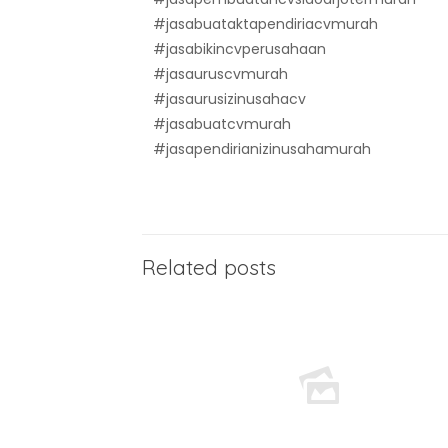
#jasabuataktapendiriacvmurah
#jasabikincvperusahaan
#jasauruscvmurah
#jasaurusizinusahacv
#jasabuatcvmurah
#jasapendirianizinusahamurah
Related posts