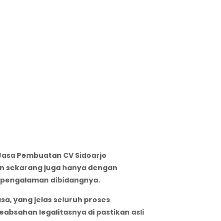
 Jasa Pembuatan CV Sidoarjo
an sekarang juga hanya dengan
erpengalaman dibidangnya.
a, yang jelas seluruh proses
bsahan legalitasnya di pastikan asli