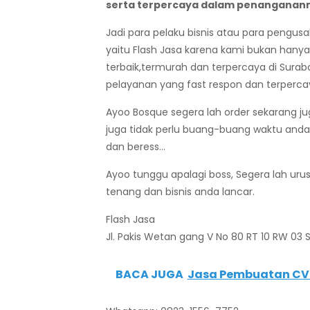
serta terpercaya dalam penanganann
Jadi para pelaku bisnis atau para pengus
yaitu Flash Jasa karena kami bukan hany
terbaik,termurah dan terpercaya di Suraba
pelayanan yang fast respon dan terper
Ayoo Bosque segera lah order sekarang j
juga tidak perlu buang-buang waktu anda
dan beress…
Ayoo tunggu apalagi boss, Segera lah uru
tenang dan bisnis anda lancar.
Flash Jasa
Jl. Pakis Wetan gang V No 80 RT 10 RW 03 
BACA JUGA
Jasa Pembuatan CV 