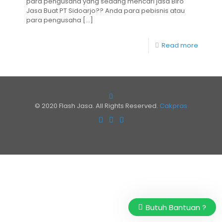
para pengusaha yang sedang mencari jasa Biro
Jasa Buat PT Sidoarjo?? Anda para pebisnis atau
para pengusaha
[…]
Read more
© 2020 Flash Jasa. All Rights Reserved.
Cakpras
Butuh Bantuan ?