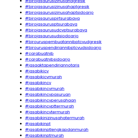
#birojasaurusizinusahagresik
#birojasaurusizinusahaptgresik
#birojasaurusizinusahaptsidoarjo
#birojasauruspirtsurabaya
#birojasaurusptsurabaya
#birojasaurusudcvptsurabaya
#birojasaurusudsiodoarjo
#birouruspembuatannibptcvudgresik
#birouruspendiriannibptcvudsidoarjo
#carabuatnib
#carabuatnibsidoarjo
#jasaaktapendiriannotaris
#jasabikicv
#jasabikicvmurah
#jasabikincv
#jasabikincvmurah
#jasabikincvpasuruan
#jasabikincvperusahaan
#jasabikincvpttermurah
#jasabikincvtermurah
#jasabikinizinusahatermurah
#jasabikinpt
#jasabikinptlengkapdanmurah
#jasabikinptmurah