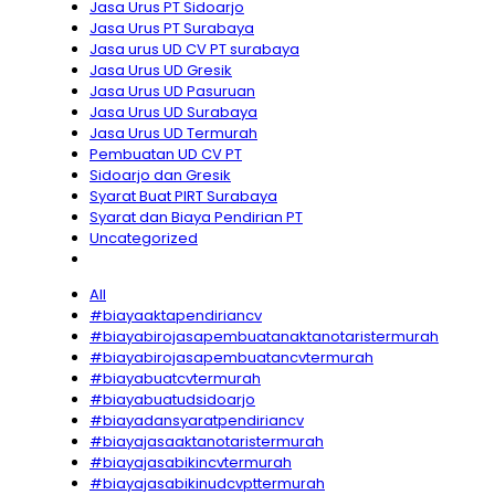
Jasa Urus PT Sidoarjo
Jasa Urus PT Surabaya
Jasa urus UD CV PT surabaya
Jasa Urus UD Gresik
Jasa Urus UD Pasuruan
Jasa Urus UD Surabaya
Jasa Urus UD Termurah
Pembuatan UD CV PT
Sidoarjo dan Gresik
Syarat Buat PIRT Surabaya
Syarat dan Biaya Pendirian PT
Uncategorized
All
#biayaaktapendiriancv
#biayabirojasapembuatanaktanotaristermurah
#biayabirojasapembuatancvtermurah
#biayabuatcvtermurah
#biayabuatudsidoarjo
#biayadansyaratpendiriancv
#biayajasaaktanotaristermurah
#biayajasabikincvtermurah
#biayajasabikinudcvpttermurah