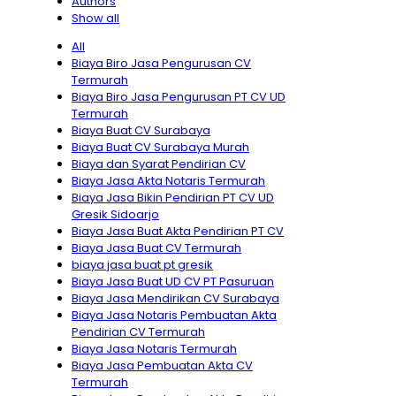
Authors
Show all
All
Biaya Biro Jasa Pengurusan CV
Termurah
Biaya Biro Jasa Pengurusan PT CV UD
Termurah
Biaya Buat CV Surabaya
Biaya Buat CV Surabaya Murah
Biaya dan Syarat Pendirian CV
Biaya Jasa Akta Notaris Termurah
Biaya Jasa Bikin Pendirian PT CV UD
Gresik Sidoarjo
Biaya Jasa Buat Akta Pendirian PT CV
Biaya Jasa Buat CV Termurah
biaya jasa buat pt gresik
Biaya Jasa Buat UD CV PT Pasuruan
Biaya Jasa Mendirikan CV Surabaya
Biaya Jasa Notaris Pembuatan Akta
Pendirian CV Termurah
Biaya Jasa Notaris Termurah
Biaya Jasa Pembuatan Akta CV
Termurah