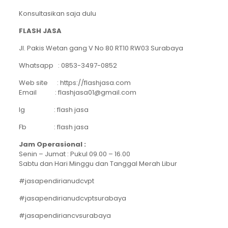
Konsultasikan saja dulu
FLASH JASA
Jl. Pakis Wetan gang V No 80 RT10 RW03 Surabaya
Whatsapp : 0853-3497-0852
Web site : https://flashjasa.com
Email : flashjasa01@gmail.com
Ig : flash jasa
Fb : flash jasa
Jam Operasional :
Senin – Jumat : Pukul 09.00 – 16.00
Sabtu dan Hari Minggu dan Tanggal Merah Libur
#jasapendirianudcvpt
#jasapendirianudcvptsurabaya
#jasapendiriancvsurabaya