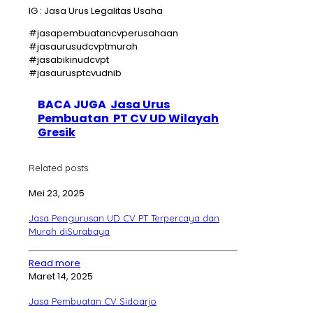
IG : Jasa Urus Legalitas Usaha
#jasapembuatancvperusahaan
#jasaurusudcvptmurah
#jasabikinudcvpt
#jasaurusptcvudnib
BACA JUGA
Jasa Urus
Pembuatan PT CV UD Wilayah
Gresik
Related posts
Mei 23, 2025
Jasa Pengurusan UD CV PT Terpercaya dan
Murah diSurabaya
Read more
Maret 14, 2025
Jasa Pembuatan CV Sidoarjo