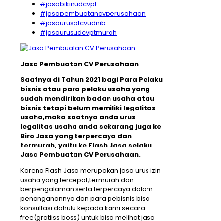
#jasabikinudcvpt
#jasapembuatancvperusahaan
#jasaurusptcvudnib
#jasaurusudcvptmurah
Jasa Pembuatan CV Perusahaan
Saatnya di Tahun 2021 bagi Para Pelaku
bisnis atau para pelaku usaha yang
sudah mendirikan badan usaha atau
bisnis tetapi belum memiliki legalitas
usaha,maka saatnya anda urus
legalitas usaha anda sekarang juga ke
Biro Jasa yang terpercaya dan
termurah, yaitu ke Flash Jasa selaku
Jasa Pembuatan CV Perusahaan.
Karena Flash Jasa merupakan jasa urus izin
usaha yang tercepat,termurah dan
berpengalaman serta terpercaya dalam
penanganannya dan para pebisnis bisa
konsultasi dahulu kepada kami secara
free(gratiiss boss) untuk bisa melihat jasa