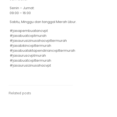
Senin – Jumat:
09:00 – 16:00
Sabtu, Minggu dan tanggal Merah Libur.
#jasapembuatancvpt
#jasabuatcvptmurah
#jasaurusizinusahacvpttermurah
#jasabikincvpttermurah
#jasabuataktapendiriancvpttermurah
#jasauruscvptmurah
#jasabuatcvpttermurah
#jasaurusizinusahacvpt
Related posts