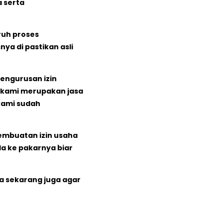
 serta
ruh proses
ya di pastikan asli
pengurusan izin
 kami merupakan jasa
 kami sudah
pembuatan izin usaha
a ke pakarnya biar
sa sekarang juga agar