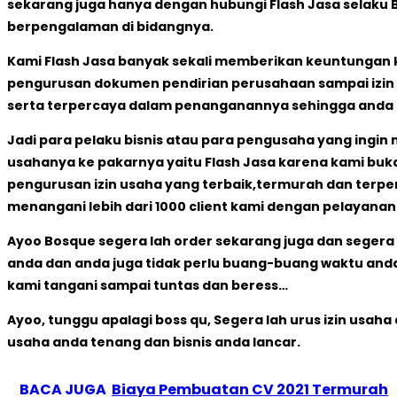
sekarang juga hanya dengan hubungi Flash Jasa selaku 
berpengalaman di bidangnya.
Kami Flash Jasa banyak sekali memberikan keuntungan k
pengurusan dokumen pendirian perusahaan sampai izin u
serta terpercaya dalam penanganannya sehingga anda 
Jadi para pelaku bisnis atau para pengusaha yang ingin 
usahanya ke pakarnya yaitu Flash Jasa karena kami bu
pengurusan izin usaha yang terbaik,termurah dan terper
menangani lebih dari 1000 client kami dengan pelayana
Ayoo Bosque segera lah order sekarang juga dan segera 
anda dan anda juga tidak perlu buang-buang waktu anda
kami tangani sampai tuntas dan beress…
Ayoo, tunggu apalagi boss qu, Segera lah urus izin usah
usaha anda tenang dan bisnis anda lancar.
BACA JUGA
Biaya Pembuatan CV 2021 Termurah