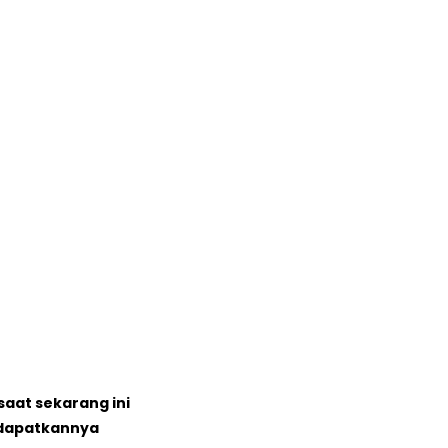
saat sekarang ini
ndapatkannya