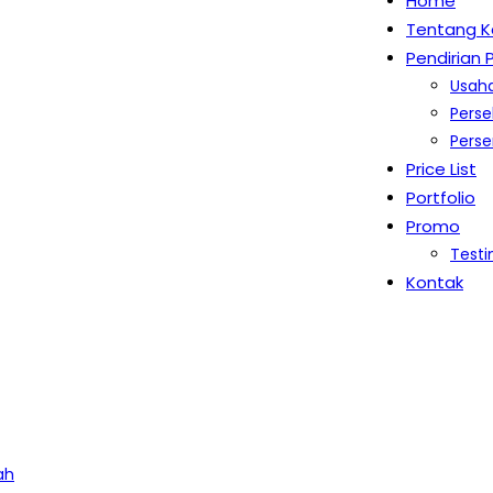
Home
Tentang K
Pendirian
Usah
Pers
Perse
Price List
Portfolio
Promo
Testi
Kontak
ah