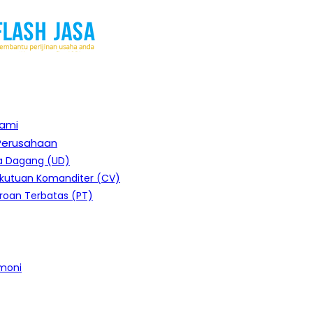
ami
 Perusahaan
a Dagang (UD)
ekutuan Komanditer (CV)
roan Terbatas (PT)
moni