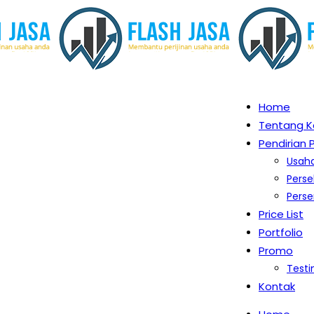
Home
Tentang K
Pendirian
Usah
Pers
Perse
Price List
Portfolio
Promo
Testi
Kontak