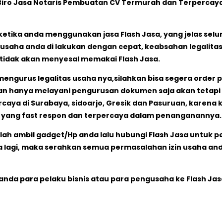
Biro Jasa Notaris Pembuatan CV Termurah dan Terpercaya
etika anda menggunakan jasa Flash Jasa, yang jelas selu
saha anda di lakukan dengan cepat, keabsahan legalitasn
tidak akan menyesal memakai Flash Jasa.
mengurus legalitas usaha nya,silahkan bisa segera order 
kan hanya melayani pengurusan dokumen saja akan tetapi
caya di Surabaya, sidoarjo, Gresik dan Pasuruan, karena
n yang fast respon dan terpercaya dalam penanganannya.
lah ambil gadget/Hp anda lalu hubungi Flash Jasa untuk 
 lagi, maka serahkan semua permasalahan izin usaha and
a anda para pelaku bisnis atau para pengusaha ke Flash Ja