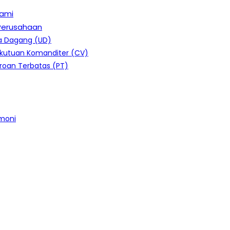
ami
 Perusahaan
a Dagang (UD)
ekutuan Komanditer (CV)
roan Terbatas (PT)
moni