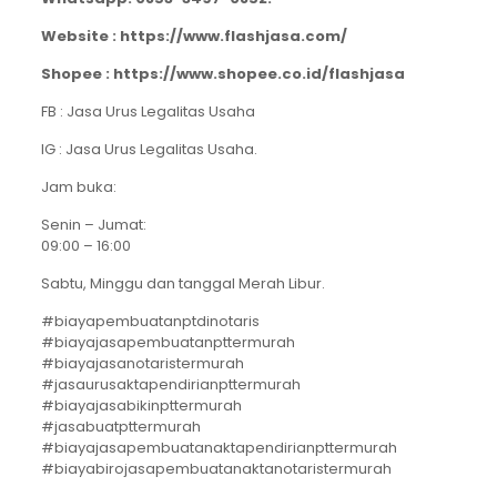
Website : https://www.flashjasa.com/
Shopee : https://www.shopee.co.id/flashjasa
FB : Jasa Urus Legalitas Usaha
IG : Jasa Urus Legalitas Usaha.
Jam buka:
Senin – Jumat:
09:00 – 16:00
Sabtu, Minggu dan tanggal Merah Libur.
#biayapembuatanptdinotaris
#biayajasapembuatanpttermurah
#biayajasanotaristermurah
#jasaurusaktapendirianpttermurah
#biayajasabikinpttermurah
#jasabuatpttermurah
#biayajasapembuatanaktapendirianpttermurah
#biayabirojasapembuatanaktanotaristermurah