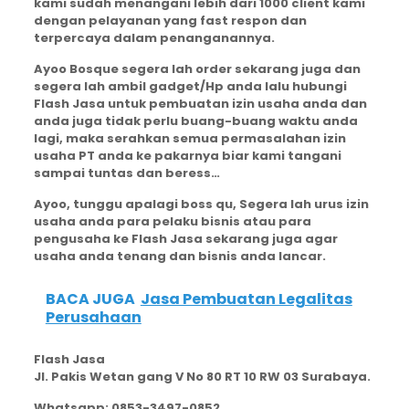
kami sudah menangani lebih dari 1000 client kami
dengan pelayanan yang fast respon dan
terpercaya dalam penanganannya.
Ayoo Bosque segera lah order sekarang juga dan
segera lah ambil gadget/Hp anda lalu hubungi
Flash Jasa untuk pembuatan izin usaha anda dan
anda juga tidak perlu buang-buang waktu anda
lagi, maka serahkan semua permasalahan izin
usaha PT anda ke pakarnya biar kami tangani
sampai tuntas dan beress…
Ayoo, tunggu apalagi boss qu, Segera lah urus izin
usaha anda para pelaku bisnis atau para
pengusaha ke Flash Jasa sekarang juga agar
usaha anda tenang dan bisnis anda lancar.
BACA JUGA
Jasa Pembuatan Legalitas
Perusahaan
Flash Jasa
Jl. Pakis Wetan gang V No 80 RT 10 RW 03 Surabaya.
Whatsapp: 0853-3497-0852.