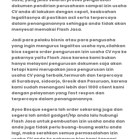
dokumen pendirian perusahaan sampai izin usaha
CV anda di lakukan dengan cepat, keabsahan
legalitasnya di pastikan asli serta terpercaya
dalam penanganannya sehingga anda tidak akan
menyesal memakai Flash Jasa.
Jadi para pelaku bisnis atau para pengusaha
yang ingin mengurus legalitas usaha nya,silahkan
bisa segera order pengurusan izin usaha CV nya ke
pakarnya yaitu Flash Jasa karena kami bukan
hanya melayani pengurusan dokumen saja akan
tetapi kami merupakan jasa pengurusan izin
usaha CV yang terbaik,termurah dan terpercaya
di Surabaya, sidoarjo, Gresik dan Pasuruan, karena
kami sudah menangani lebih dari 1000 client kami
dengan pelayanan yang fast respon dan
terpercaya dalam penanganannya.
Ayoo Bosque segera lah order sekarang juga dan
segera lah ambil gadget/Hp anda lalu hubungi
Flash Jasa untuk pembuatan izin usaha anda dan
anda juga tidak perlu buang-buang waktu anda
lagi, maka serahkan semua permasalahan izin
usaha CV anda ke pakarnya biar kami tangani