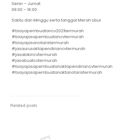
Senin – Jumat:
09:00 – 16:00
Sabtu dan Minggu serta tanggal Merah Libur.
#biayapembuatancv2021termurah
#biayajasapembuatancvtermurah
#biayajasanotaristermurah
#jasaurusaktapendiriancvtermurah
#jasabikincvtermurah
#jasabuatcvtermurah
#biayajasapembuatanaktapendiriancvtermurah
#biayajasapembuatanaktanotaristermurah
Related posts