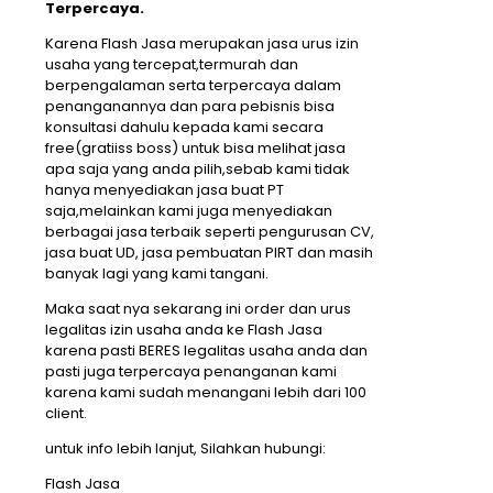
Terpercaya.
Karena Flash Jasa merupakan jasa urus izin
usaha yang tercepat,termurah dan
berpengalaman serta terpercaya dalam
penanganannya dan para pebisnis bisa
konsultasi dahulu kepada kami secara
free(gratiiss boss) untuk bisa melihat jasa
apa saja yang anda pilih,sebab kami tidak
hanya menyediakan jasa buat PT
saja,melainkan kami juga menyediakan
berbagai jasa terbaik seperti pengurusan CV,
jasa buat UD, jasa pembuatan PIRT dan masih
banyak lagi yang kami tangani.
Maka saat nya sekarang ini order dan urus
legalitas izin usaha anda ke Flash Jasa
karena pasti BERES legalitas usaha anda dan
pasti juga terpercaya penanganan kami
karena kami sudah menangani lebih dari 100
client.
untuk info lebih lanjut, Silahkan hubungi:
Flash Jasa