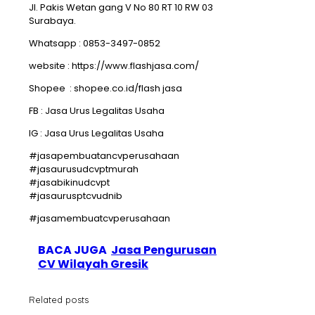
Jl. Pakis Wetan gang V No 80 RT 10 RW 03
Surabaya.
Whatsapp : 0853-3497-0852
website : https://www.flashjasa.com/
Shopee : shopee.co.id/flash jasa
FB : Jasa Urus Legalitas Usaha
IG : Jasa Urus Legalitas Usaha
#jasapembuatancvperusahaan
#jasaurusudcvptmurah
#jasabikinudcvpt
#jasaurusptcvudnib
#jasamembuatcvperusahaan
BACA JUGA
Jasa Pengurusan
CV Wilayah Gresik
Related posts