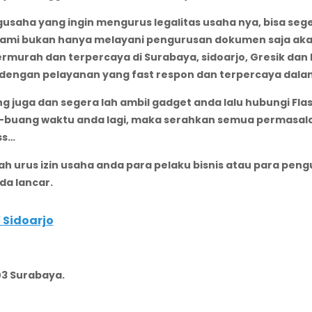
ngusaha yang ingin mengurus legalitas usaha nya, bisa se
 kami bukan hanya melayani pengurusan dokumen saja aka
ermurah dan terpercaya di Surabaya, sidoarjo, Gresik dan
mi dengan pelayanan yang fast respon dan terpercaya da
g juga dan segera lah ambil gadget anda lalu hubungi Fla
g-buang waktu anda lagi, maka serahkan semua permasala
ss…
ah urus izin usaha anda para pelaku bisnis atau para pen
da lancar.
 Sidoarjo
03 Surabaya.