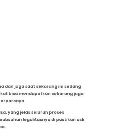
a dan juga saat sekarang ini sedang
akat bisa mendapatkan sekarang juga
Terpercaya.
a, yang jelas seluruh proses
bsahan legalitasnya di pastikan asli
sa.