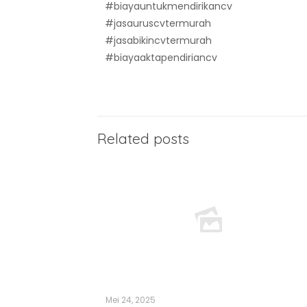
#biayauntukmendirikancv
#jasauruscvtermurah
#jasabikincvtermurah
#biayaaktapendiriancv
Related posts
Mei 24, 2025