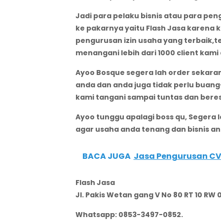
Jadi para pelaku bisnis atau para pe
ke pakarnya yaitu Flash Jasa karena
pengurusan izin usaha yang terbaik,t
menangani lebih dari 1000 client ka
Ayoo Bosque segera lah order sekaran
anda dan anda juga tidak perlu buan
kami tangani sampai tuntas dan bere
Ayoo tunggu apalagi boss qu, Segera l
agar usaha anda tenang dan bisnis an
BACA JUGA
Jasa Pengurusan CV
Flash Jasa
Jl. Pakis Wetan gang V No 80 RT 10 RW 
Whatsapp: 0853-3497-0852.