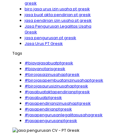
gresik
biro jasa urus izin usaha pt gresik
jasa buat akta pendirian pt gresik
jasa pendirian izin usaha pt gresik
Jasa Pengurusan Legalitas Usaha
Gresik
jasa pengurusan pt gresik
Jasa Urus PT Gresik
Tags
#biayajasabuatptgresik
#biayanotarisgresik
#birojasaizinusahaptgresik
#birojasapembuatanizinusahaptgresik
#birojasaurusizinusahaptgresik
#jasabuataktapendirianptgresik
#jasabuatptgresik
#jasapendirianizinusahaptgresik
#jasapendirianptgresik
#jasapengurusanlegalitasusahagresik
#jasapengurusanptgresik