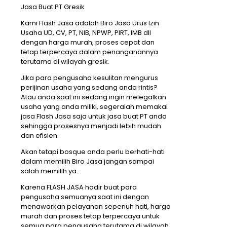
Jasa Buat PT Gresik
Kami Flash Jasa adalah Biro Jasa Urus Izin
Usaha UD, CV, PT, NIB, NPWP, PIRT, IMB dll
dengan harga murah, proses cepat dan
tetap terpercaya dalam penanganannya
terutama di wilayah gresik.
Jika para pengusaha kesulitan mengurus
perijinan usaha yang sedang anda rintis?
Atau anda saat ini sedang ingin melegalkan
usaha yang anda miliki, segeralah memakai
jasa Flash Jasa saja untuk jasa buat PT anda
sehingga prosesnya menjadi lebih mudah
dan efisien.
Akan tetapi bosque anda perlu berhati-hati
dalam memilih Biro Jasa jangan sampai
salah memilih ya…
Karena FLASH JASA hadir buat para
pengusaha semuanya saat ini dengan
menawarkan pelayanan sepenuh hati, harga
murah dan proses tetap terpercaya untuk
semua para pengusaha terutama di wilayah