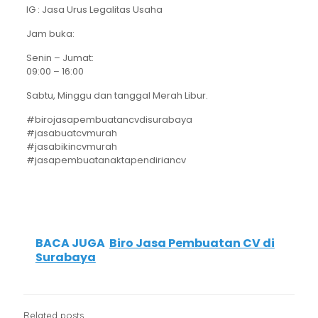
IG : Jasa Urus Legalitas Usaha
Jam buka:
Senin – Jumat:
09:00 – 16:00
Sabtu, Minggu dan tanggal Merah Libur.
#birojasapembuatancvdisurabaya
#jasabuatcvmurah
#jasabikincvmurah
#jasapembuatanaktapendiriancv
BACA JUGA
Biro Jasa Pembuatan CV di
Surabaya
Related posts